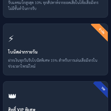
รับแคชแบ็กสูงสุด 10% ทุกสัปดาห์จากยอดเสียในโต๊ะเสือมังกร
ไม่มีขั้นต่ำในการรับ
จำกัด
⚡
โบนัสฝากรายวัน
ฝากเงินทุกวันรับโบนัสพิเศษ 15% สำหรับการเล่นเสือมังกรใน
ช่วงเวลาไพรม์ไทม์
VIP
👑
สิทธิ์ VIP พิเศษ