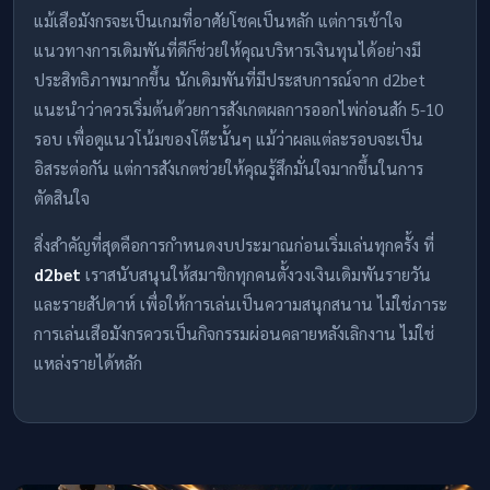
แม้เสือมังกรจะเป็นเกมที่อาศัยโชคเป็นหลัก แต่การเข้าใจ
แนวทางการเดิมพันที่ดีก็ช่วยให้คุณบริหารเงินทุนได้อย่างมี
ประสิทธิภาพมากขึ้น นักเดิมพันที่มีประสบการณ์จาก d2bet
แนะนำว่าควรเริ่มต้นด้วยการสังเกตผลการออกไพ่ก่อนสัก 5-10
รอบ เพื่อดูแนวโน้มของโต๊ะนั้นๆ แม้ว่าผลแต่ละรอบจะเป็น
อิสระต่อกัน แต่การสังเกตช่วยให้คุณรู้สึกมั่นใจมากขึ้นในการ
ตัดสินใจ
สิ่งสำคัญที่สุดคือการกำหนดงบประมาณก่อนเริ่มเล่นทุกครั้ง ที่
d2bet
เราสนับสนุนให้สมาชิกทุกคนตั้งวงเงินเดิมพันรายวัน
และรายสัปดาห์ เพื่อให้การเล่นเป็นความสนุกสนาน ไม่ใช่ภาระ
การเล่นเสือมังกรควรเป็นกิจกรรมผ่อนคลายหลังเลิกงาน ไม่ใช่
แหล่งรายได้หลัก