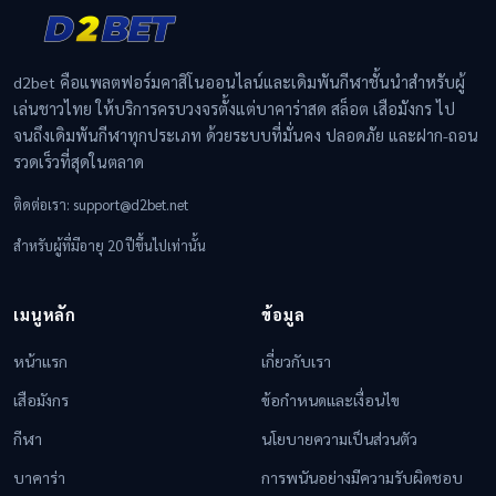
d2bet คือแพลตฟอร์มคาสิโนออนไลน์และเดิมพันกีฬาชั้นนำสำหรับผู้
เล่นชาวไทย ให้บริการครบวงจรตั้งแต่บาคาร่าสด สล็อต เสือมังกร ไป
จนถึงเดิมพันกีฬาทุกประเภท ด้วยระบบที่มั่นคง ปลอดภัย และฝาก-ถอน
รวดเร็วที่สุดในตลาด
ติดต่อเรา:
support@d2bet.net
สำหรับผู้ที่มีอายุ 20 ปีขึ้นไปเท่านั้น
เมนูหลัก
ข้อมูล
หน้าแรก
เกี่ยวกับเรา
เสือมังกร
ข้อกำหนดและเงื่อนไข
กีฬา
นโยบายความเป็นส่วนตัว
บาคาร่า
การพนันอย่างมีความรับผิดชอบ