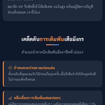
สมาชิก VIP รับสิทธิ์เข้าโต๊ะพิเศษ วงเงินสูง พร้อมผู้จัดการบัญชี
ส่วนตัวตลอด 24 ชั่วโมง
เคล็ดลับ
การเดิมพัน
เสือมังกร
คำแนะนำจากนักเดิมพันมืออาชีพที่ d2bet
กำหนดงบประมาณก่อนเล่น
ตั้งวงเงินที่คุณยอมรับได้ก่อนเริ่มทุกครั้ง เมื่อถึงขีดจำกัดให้หยุดทันที
ไม่ว่าจะแพ้หรือชนะ
หลีกเลี่ยงการเดิมพันเสมอบ่อยๆ
แม้อัตราจ่ายของเสมอจะสูงถึง 8:1 แต่โอกาสออกเสมอมีเพียง 7.7%