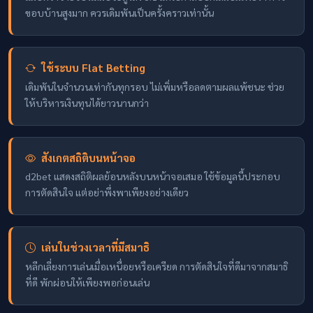
ขอบบ้านสูงมาก ควรเดิมพันเป็นครั้งคราวเท่านั้น
ใช้ระบบ Flat Betting
เดิมพันในจำนวนเท่ากันทุกรอบ ไม่เพิ่มหรือลดตามผลแพ้ชนะ ช่วย
ให้บริหารเงินทุนได้ยาวนานกว่า
สังเกตสถิติบนหน้าจอ
d2bet แสดงสถิติผลย้อนหลังบนหน้าจอเสมอ ใช้ข้อมูลนี้ประกอบ
การตัดสินใจ แต่อย่าพึ่งพาเพียงอย่างเดียว
เล่นในช่วงเวลาที่มีสมาธิ
หลีกเลี่ยงการเล่นเมื่อเหนื่อยหรือเครียด การตัดสินใจที่ดีมาจากสมาธิ
ที่ดี พักผ่อนให้เพียงพอก่อนเล่น