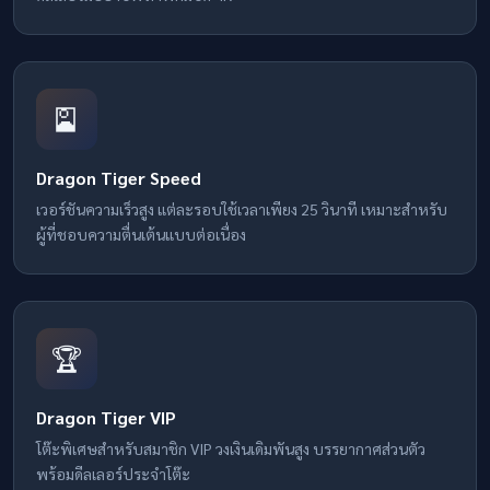
🎴
Dragon Tiger Speed
เวอร์ชันความเร็วสูง แต่ละรอบใช้เวลาเพียง 25 วินาที เหมาะสำหรับ
ผู้ที่ชอบความตื่นเต้นแบบต่อเนื่อง
🏆
Dragon Tiger VIP
โต๊ะพิเศษสำหรับสมาชิก VIP วงเงินเดิมพันสูง บรรยากาศส่วนตัว
พร้อมดีลเลอร์ประจำโต๊ะ