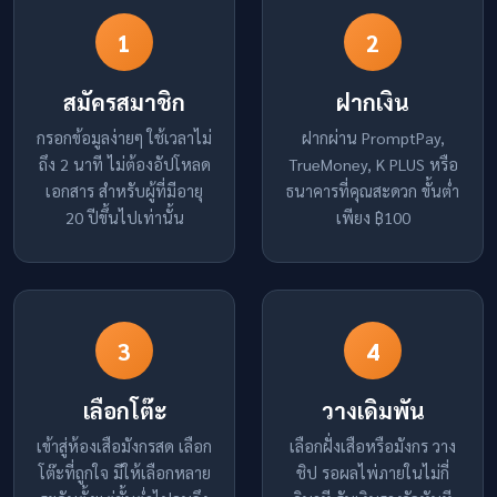
1
2
สมัครสมาชิก
ฝากเงิน
กรอกข้อมูลง่ายๆ ใช้เวลาไม่
ฝากผ่าน PromptPay,
ถึง 2 นาที ไม่ต้องอัปโหลด
TrueMoney, K PLUS หรือ
เอกสาร สำหรับผู้ที่มีอายุ
ธนาคารที่คุณสะดวก ขั้นต่ำ
20 ปีขึ้นไปเท่านั้น
เพียง ฿100
3
4
เลือกโต๊ะ
วางเดิมพัน
เข้าสู่ห้องเสือมังกรสด เลือก
เลือกฝั่งเสือหรือมังกร วาง
โต๊ะที่ถูกใจ มีให้เลือกหลาย
ชิป รอผลไพ่ภายในไม่กี่