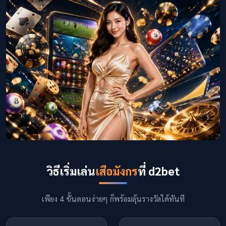
วิธีเริ่มเล่น
เสือมังกร
ที่ d2bet
เพียง 4 ขั้นตอนง่ายๆ ก็พร้อมลุ้นรางวัลได้ทันที