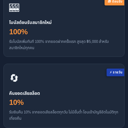
🎁 ต้อนรับ
🎰
โบนัสต้อนรับสมาชิกใหม่
100%
รับโบนัสเพิ่มทันที 100% จากยอดฝากครั้งแรก สูงสุด ฿5,000 สำหรับ
สมาชิกใหม่ทุกคน
⚡ รายวัน
🔄
คืนยอดเสียสล็อต
10%
รับเงินคืน 10% จากยอดเสียสล็อตทุกวัน ไม่มีขั้นต่ำ โอนเข้าบัญชีอัตโนมัติทุก
เที่ยงคืน