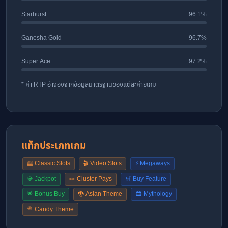
Starburst
96.1%
Ganesha Gold
96.7%
Super Ace
97.2%
* ค่า RTP อ้างอิงจากข้อมูลมาตรฐานของแต่ละค่ายเกม
แท็กประเภทเกม
🎰 Classic Slots
🎬 Video Slots
⚡ Megaways
💎 Jackpot
🍬 Cluster Pays
🛒 Buy Feature
🌟 Bonus Buy
🐉 Asian Theme
🏛️ Mythology
🍭 Candy Theme