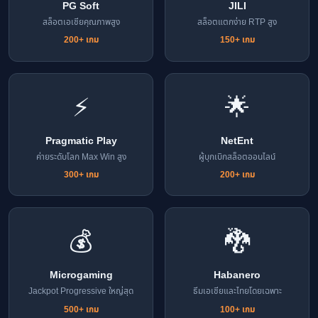
PG Soft
JILI
สล็อตเอเชียคุณภาพสูง
สล็อตแตกง่าย RTP สูง
200+ เกม
150+ เกม
⚡
🌟
Pragmatic Play
NetEnt
ค่ายระดับโลก Max Win สูง
ผู้บุกเบิกสล็อตออนไลน์
300+ เกม
200+ เกม
💰
🐉
Microgaming
Habanero
Jackpot Progressive ใหญ่สุด
ธีมเอเชียและไทยโดยเฉพาะ
500+ เกม
100+ เกม