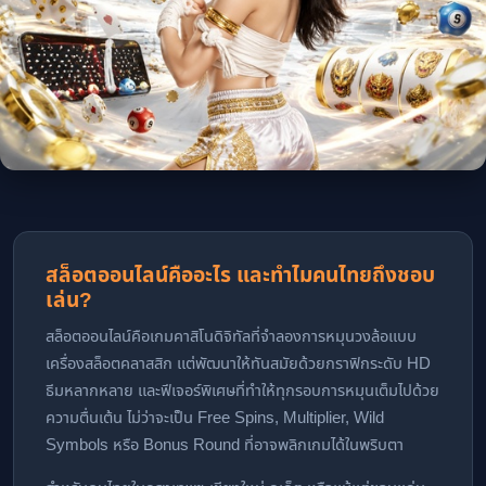
สล็อตออนไลน์คืออะไร และทำไมคนไทยถึงชอบ
เล่น?
สล็อตออนไลน์คือเกมคาสิโนดิจิทัลที่จำลองการหมุนวงล้อแบบ
เครื่องสล็อตคลาสสิก แต่พัฒนาให้ทันสมัยด้วยกราฟิกระดับ HD
ธีมหลากหลาย และฟีเจอร์พิเศษที่ทำให้ทุกรอบการหมุนเต็มไปด้วย
ความตื่นเต้น ไม่ว่าจะเป็น Free Spins, Multiplier, Wild
Symbols หรือ Bonus Round ที่อาจพลิกเกมได้ในพริบตา