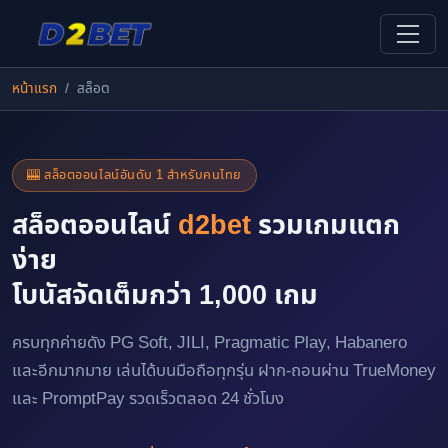
หน้าแรก
สล็อต
🎰 สล็อตออนไลน์อันดับ 1 สำหรับคนไทย
สล็อตออนไลน์
d2bet
รวมเกมแตก
ง่าย
โบนัสจัดเต็มกว่า 1,000 เกม
ครบทุกค่ายดัง PG Soft, JILI, Pragmatic Play, Habanero
และอีกมากมาย เล่นได้บนมือถือทุกรุ่น ฝาก-ถอนผ่าน TrueMoney
และ PromptPay รวดเร็วตลอด 24 ชั่วโมง