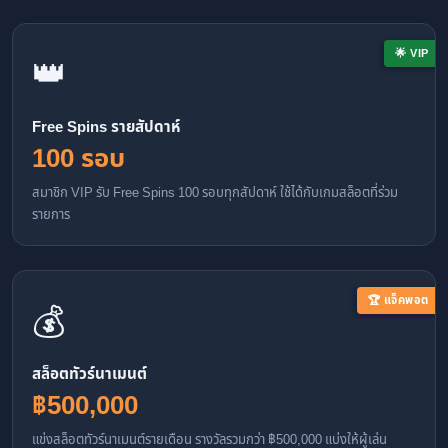
🌟 VIP
👑
Free Spins รายสัปดาห์
100 รอบ
สมาชิก VIP รับ Free Spins 100 รอบทุกสัปดาห์ ใช้ได้กับเกมสล็อตที่ร่วม
รายการ
🏆 แจ็คพอต
💰
สล็อตทัวร์นาเมนต์
฿500,000
แข่งสล็อตทัวร์นาเมนต์รายเดือน รางวัลรวมกว่า ฿500,000 แบ่งให้ผู้เล่น