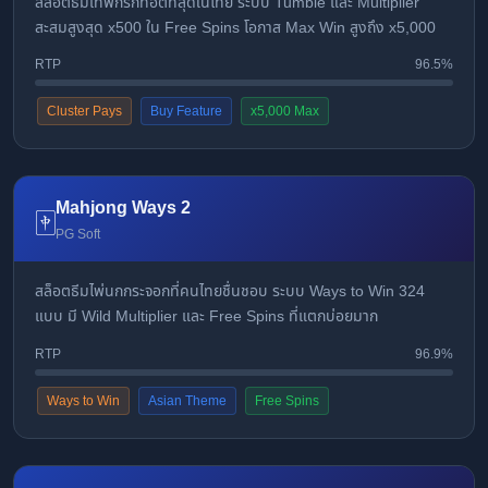
สล็อตธีมเทพกรีกที่ฮิตที่สุดในไทย ระบบ Tumble และ Multiplier
สะสมสูงสุด x500 ใน Free Spins โอกาส Max Win สูงถึง x5,000
RTP
96.5%
Cluster Pays
Buy Feature
x5,000 Max
Mahjong Ways 2
🀄
PG Soft
สล็อตธีมไพ่นกกระจอกที่คนไทยชื่นชอบ ระบบ Ways to Win 324
แบบ มี Wild Multiplier และ Free Spins ที่แตกบ่อยมาก
RTP
96.9%
Ways to Win
Asian Theme
Free Spins