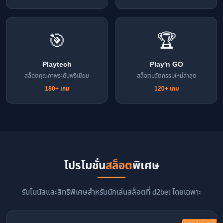
🎯
🏆
Playtech
Play'n GO
สล็อตคุณภาพระดับพรีเมียม
สล็อตนวัตกรรมใหม่ล่าสุด
180+ เกม
120+ เกม
โปรโมชั่น
สล็อต
พิเศษ
รับโบนัสและสิทธิพิเศษสำหรับนักเล่นสล็อตที่ d2bet โดยเฉพาะ